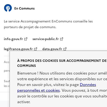
Le service Accompagnement EnCommuns conseille les
porteurs de projet de communs.
info.gouv.fr
service-public.fr
legifrance.gouv.fr
data.gouv.fr
À PROPOS DES COOKIES SUR ACCOMPAGNEMENT DE
Accessibilité : non conforme
Mentions légales
Données
COMMUNS
personnelles
Conditions d'utilisation
Sécurité
Bienvenue ! Nous utilisons des cookies pour amél
votre expérience et les services disponibles sur ce
Sauf mention explicite de propriété intellectuelle détenue par des tiers,
Pour en savoir plus, visitez la page
Données
les contenus de ce site sont proposés sous
licence etalab-2.0
personnelles et cookies
. Vous pouvez, à tout mo
avoir le contrôle sur les cookies que vous souhait
activer.