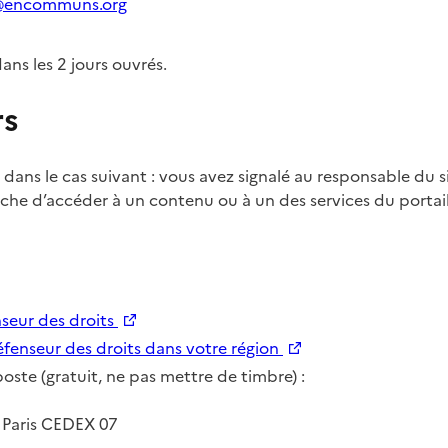
encommuns.org
ns les 2 jours ouvrés.
rs
 dans le cas suivant : vous avez signalé au responsable du s
êche d’accéder à un contenu ou à un des services du portai
Nouvelle fenêtre
seur des droits
Nouvelle fenêtre
éfenseur des droits dans votre région
poste (gratuit, ne pas mettre de timbre) :
 Paris CEDEX 07