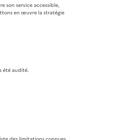
e son service accessible,
ettons en œuvre la stratégie
 été audité.
iste des limitations connues